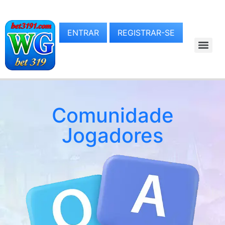
ENTRAR
REGISTRAR-SE
Comunidade
Jogadores