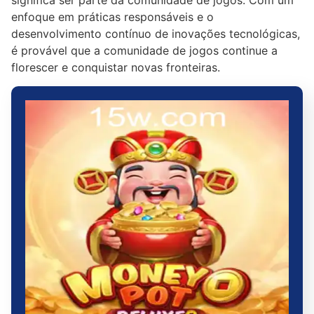
significa ser parte da comunidade de jogos. Com um
enfoque em práticas responsáveis e o
desenvolvimento contínuo de inovações tecnológicas,
é provável que a comunidade de jogos continue a
florescer e conquistar novas fronteiras.