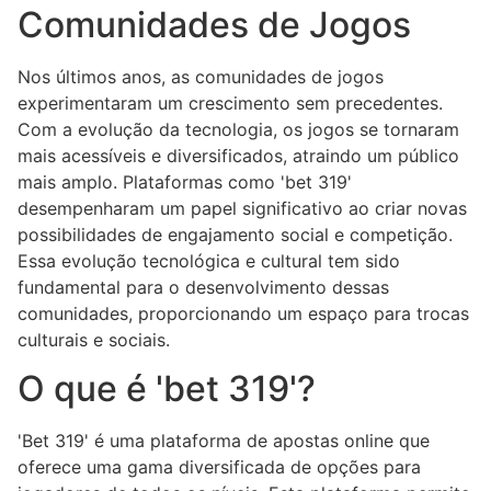
Comunidades de Jogos
Nos últimos anos, as comunidades de jogos
experimentaram um crescimento sem precedentes.
Com a evolução da tecnologia, os jogos se tornaram
mais acessíveis e diversificados, atraindo um público
mais amplo. Plataformas como 'bet 319'
desempenharam um papel significativo ao criar novas
possibilidades de engajamento social e competição.
Essa evolução tecnológica e cultural tem sido
fundamental para o desenvolvimento dessas
comunidades, proporcionando um espaço para trocas
culturais e sociais.
O que é 'bet 319'?
'Bet 319' é uma plataforma de apostas online que
oferece uma gama diversificada de opções para