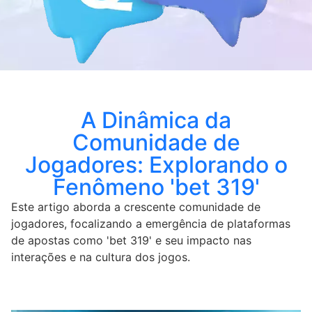
A Dinâmica da
Comunidade de
Jogadores: Explorando o
Fenômeno 'bet 319'
Este artigo aborda a crescente comunidade de
jogadores, focalizando a emergência de plataformas
de apostas como 'bet 319' e seu impacto nas
interações e na cultura dos jogos.