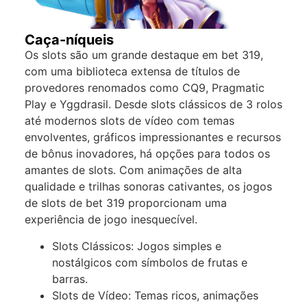
Caça-níqueis
Os slots são um grande destaque em bet 319,
com uma biblioteca extensa de títulos de
provedores renomados como CQ9, Pragmatic
Play e Yggdrasil. Desde slots clássicos de 3 rolos
até modernos slots de vídeo com temas
envolventes, gráficos impressionantes e recursos
de bônus inovadores, há opções para todos os
amantes de slots. Com animações de alta
qualidade e trilhas sonoras cativantes, os jogos
de slots de bet 319 proporcionam uma
experiência de jogo inesquecível.
Slots Clássicos: Jogos simples e
nostálgicos com símbolos de frutas e
barras.
Slots de Vídeo: Temas ricos, animações