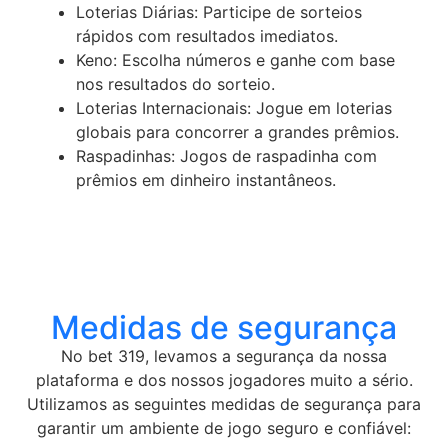
Loterias Diárias: Participe de sorteios
rápidos com resultados imediatos.
Keno: Escolha números e ganhe com base
nos resultados do sorteio.
Loterias Internacionais: Jogue em loterias
globais para concorrer a grandes prêmios.
Raspadinhas: Jogos de raspadinha com
prêmios em dinheiro instantâneos.
Medidas de segurança
No bet 319, levamos a segurança da nossa
plataforma e dos nossos jogadores muito a sério.
Utilizamos as seguintes medidas de segurança para
garantir um ambiente de jogo seguro e confiável: