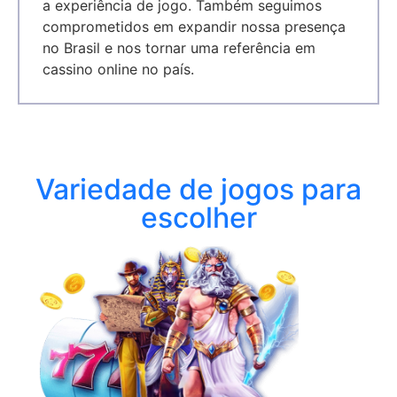
a experiência de jogo. Também seguimos
comprometidos em expandir nossa presença
no Brasil e nos tornar uma referência em
cassino online no país.
Variedade de jogos para
escolher