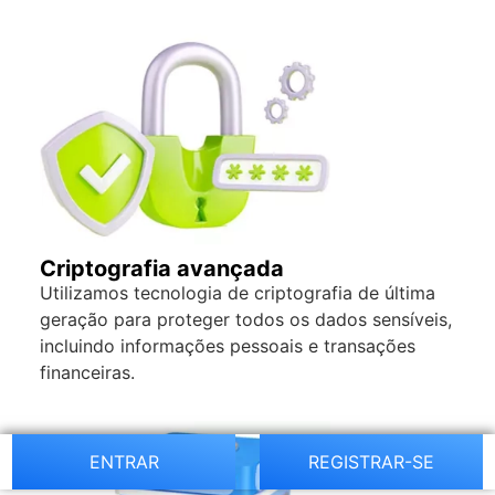
Criptografia avançada
Utilizamos tecnologia de criptografia de última
geração para proteger todos os dados sensíveis,
incluindo informações pessoais e transações
financeiras.
ENTRAR
REGISTRAR-SE