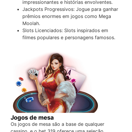
impressionantes e histórias envolventes.
Jackpots Progressivos: Jogue para ganhar
prêmios enormes em jogos como Mega
Moolah.
Slots Licenciados: Slots inspirados em
filmes populares e personagens famosos.
Jogos de mesa
Os jogos de mesa são a base de qualquer
cassino, e o bet 319 oferece uma seleção