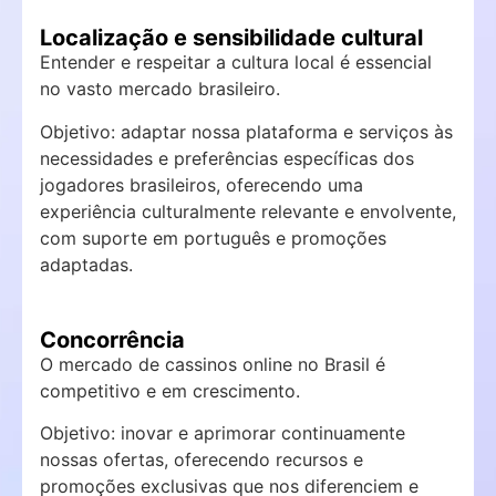
Localização e sensibilidade cultural
Entender e respeitar a cultura local é essencial
no vasto mercado brasileiro.
Objetivo: adaptar nossa plataforma e serviços às
necessidades e preferências específicas dos
jogadores brasileiros, oferecendo uma
experiência culturalmente relevante e envolvente,
com suporte em português e promoções
adaptadas.
Concorrência
O mercado de cassinos online no Brasil é
competitivo e em crescimento.
Objetivo: inovar e aprimorar continuamente
nossas ofertas, oferecendo recursos e
promoções exclusivas que nos diferenciem e