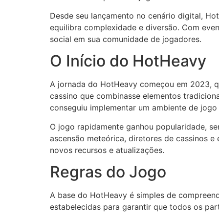
Desde seu lançamento no cenário digital, Hot
equilibra complexidade e diversão. Com even
social em sua comunidade de jogadores.
O Início do HotHeavy
A jornada do HotHeavy começou em 2023, qua
cassino que combinasse elementos tradicionai
conseguiu implementar um ambiente de jogo c
O jogo rapidamente ganhou popularidade, se
ascensão meteórica, diretores de cassinos e
novos recursos e atualizações.
Regras do Jogo
A base do HotHeavy é simples de compreende
estabelecidas para garantir que todos os par