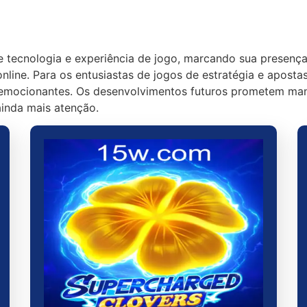
 tecnologia e experiência de jogo, marcando sua presen
nline. Para os entusiastas de jogos de estratégia e aposta
a emocionantes. Os desenvolvimentos futuros prometem ma
ainda mais atenção.