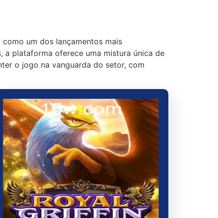
ça como um dos lançamentos mais
s, a plataforma oferece uma mistura única de
nter o jogo na vanguarda do setor, com